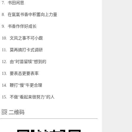
7.
书田闲思
8.
在氤氲书香中积蓄向上力量
9.
书香作伴好成长
10.
文风之事不可小觑
11.
莫再搞打卡式调研
12.
由“时苗留犊”想到的
13.
要表态更要表率
14.
鞭打“慢”牛更合理
15.
不做“看起来很努力”的人
二维码