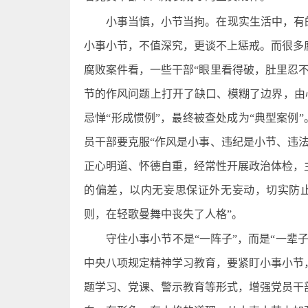
小事当慎，小节当拘。在现实生活中，有
小事小节，不值深究，更谈不上惩戒。而很多
腐败案件看，一些干部“眼里看得破，肚里忍
节的作风问题上打开了缺口、模糊了边界，由心
忌惮“形成惯例”，最终被查处成为“典型案例”
员干部要克服“作风是小事、违纪是小节、违
正心明道、怀德自重，经常性开展政治体检，
的偏差，以内无妄思保证外无妄动，切实防
则，在轻歌曼舞中丧失了人格”。
守住小事小节不是“一阵子”，而是“一辈
中央八项规定精神学习教育，要紧盯小事小节
题学习、党课、警示教育等形式，增强党员干