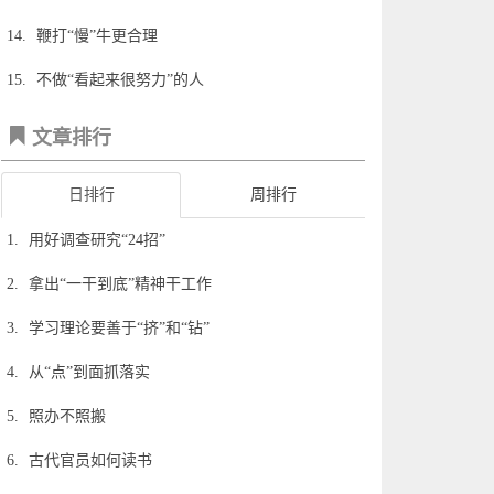
14.
鞭打“慢”牛更合理
15.
不做“看起来很努力”的人
文章排行
日排行
周排行
1.
用好调查研究“24招”
2.
拿出“一干到底”精神干工作
3.
学习理论要善于“挤”和“钻”
4.
从“点”到面抓落实
5.
照办不照搬
6.
古代官员如何读书