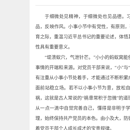
于细微处见精神，于细微处也见品德。
品，反映作风。小事小节中有党性，有原则，
育之际，重温习近平总书记的重要论述，体悟
性具有重要意义。
“堤溃蚁穴，气泄针芒。”小小的蚂蚁窝
事情的开端和来源。对党员干部来说，“小”与
有注重从小事小节处着手，才能通过不断积累
面前站稳立场。若不以小事小节为意，放松
祸，这就是古人常说的“祸患常积于忽微”的
从一点一滴中自觉完善自己，懂得是非明于
理，始终保持共产党员的本色。由小及大，防
着党员干部个人成长成才的宝贵规律。