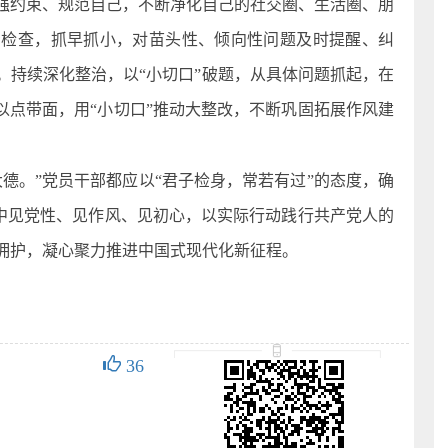
强约束、规范自己，不断净化自己的社交圈、生活圈、朋
督检查，抓早抓小，对苗头性、倾向性问题及时提醒、纠
。持续深化整治，以“小切口”破题，从具体问题抓起，在
以点带面，用“小切口”推动大整改，不断巩固拓展作风建
德。”党员干部都应以“君子检身，常若有过”的态度，确
节中见党性、见作风、见初心，以实际行动践行共产党人的
拥护，凝心聚力推进中国式现代化新征程。
36