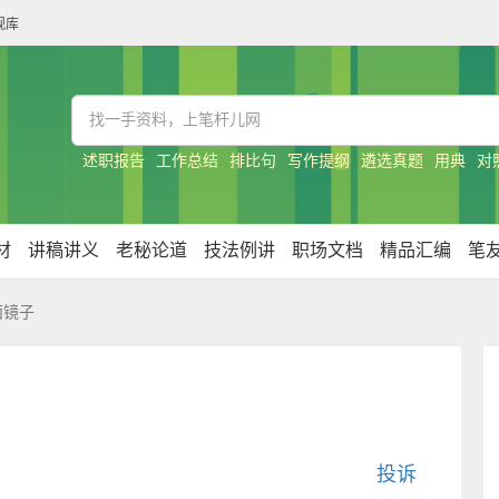
规库
述职报告
工作总结
排比句
写作提纲
遴选真题
用典
对
材
讲稿讲义
老秘论道
技法例讲
职场文档
精品汇编
笔
面镜子
投诉