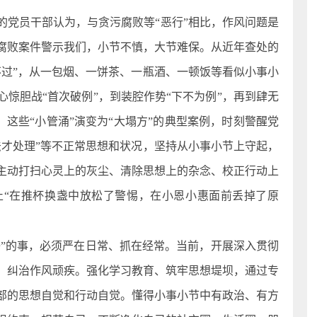
的党员干部认为，与贪污腐败等“恶行”相比，作风问题是
腐败案件警示我们，小节不慎，大节难保。从近年查处的
不过”，从一包烟、一饼茶、一瓶酒、一顿饭等看似小事小
惊胆战“首次破例”，到装腔作势“下不为例”，再到肆无
。这些“小管涌”演变为“大塌方”的典型案例，时刻警醒党
法才处理”等不正常思想和状况，坚持从小事小节上守起，
主动打扫心灵上的灰尘、清除思想上的杂念、校正行动上
止“在推杯换盏中放松了警惕，在小恩小惠面前丢掉了原
子”的事，必须严在日常、抓在经常。当前，开展深入贯彻
，纠治作风顽疾。强化学习教育、筑牢思想堤坝，通过专
部的思想自觉和行动自觉。懂得小事小节中有政治、有方