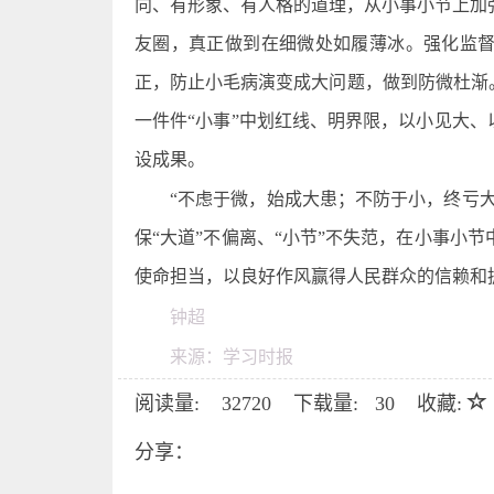
向、有形象、有人格的道理，从小事小节上加
友圈，真正做到在细微处如履薄冰。强化监
正，防止小毛病演变成大问题，做到防微杜
渐
一件件“小事”中划红线、明界限，以小见大、
设成果。
“不虑于微，始成大患；不防于小，终亏大
保“大道”不偏离、“小节”不失范，在小事小
使命担当，以良好作风赢得人民群众的信赖和
钟超
来源：学习时报
阅读量:
32720
下载量:
30
收藏:
分享：