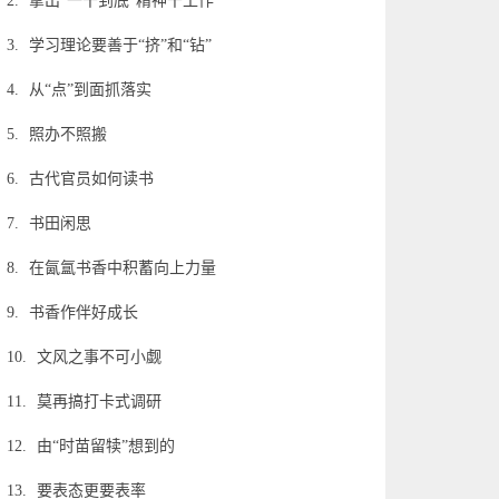
2.
拿出“一干到底”精神干工作
3.
学习理论要善于“挤”和“钻”
4.
从“点”到面抓落实
5.
照办不照搬
6.
古代官员如何读书
7.
书田闲思
8.
在氤氲书香中积蓄向上力量
9.
书香作伴好成长
10.
文风之事不可小觑
11.
莫再搞打卡式调研
12.
由“时苗留犊”想到的
13.
要表态更要表率