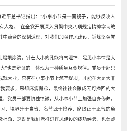
习近平总书记指出：“小事小节是一面镜子，能够反映人
有人格。”在全党开展深入贯彻中央八项规定精神学习教
其中蕴含的深刻道理，对我们加强作风建设、锤炼坚强党
能使堤坝崩溃，针芒大小的孔能将气泄掉，足见小事情是大
“大”也是辩证的，体现为一种质量互变规律。党员干部只
成就大业，只有在小事小节上筑牢堤坝，才能在大是大非
自我要求，思想麻痹懈怠，最终往往会酿成无可挽回的大
道理。党员干部要慎独慎微，从小事小节上加强自身修养，
学习、境界升于自省、名节源于修养、腐败止于正气的道
微杜渐，这既是我们党推进作风建设的成功经验，也蕴藏