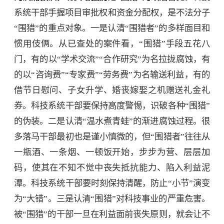
系统干部手握项目审批权和资金分配权，是不法分子
“围猎”的重点对象。一是认清“围猎者”的多样面目和
惯用伎俩。从已查处的案件看，“围猎”手段五花八
门，有的以“学术交流”“合作研究”为名拉拢腐蚀，有
的以“咨询费”“专家费”“劳务费”为名输送利益，有的
借节日慰问、子女升学、婚丧嫁娶之机赠送礼金礼
券。科技系统干部要保持高度警惕，识破各种“围猎”
的伪装。二是认清“温水煮青蛙”的渐进腐蚀过程。很
多落马干部最初也是谨小慎微的，但“围猎者”往往从
一瓶酒、一条烟、一顿饭开始，步步为营、层层加
码，使其在不知不觉中丧失抵抗能力、陷入利益泥
潭。科技系统干部要时刻保持清醒，防止“小节”演变
为“大错”。三是认清“围猎”对科技事业的严重危害。
被“围猎”的干部一旦在利益面前丧失原则，就会让不