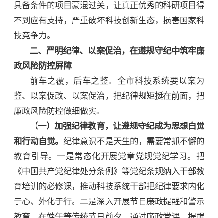
具备条件的项目蒙混过关，让真正优秀的科研项目得
不到应有支持，严重破坏科技创新生态，损害国家科
技竞争力。
二、严明纪律、以案促治，在遵规守纪中筑牢廉
政风险防控屏障
前车之覆，后车之鉴。全市科技系统要以案为
鉴、以案促改、以案促治，把纪律规矩挺在前面，把
廉政风险防控做细做实。
（一）加强纪律教育，让遵规守纪成为思想自觉
和行动自觉。
纪律意识不是天生的，需要常抓不懈的
教育引导。一是常态化开展党章党规党纪学习。把
《中国共产党纪律处分条例》等党纪条规纳入干部教
育培训的必修课，推动科技系统干部把纪律要求内化
于心、外化于行。二是深入开展节日廉政提醒和警示
教育。在端午等传统节日前夕，通过廉政党课、提醒