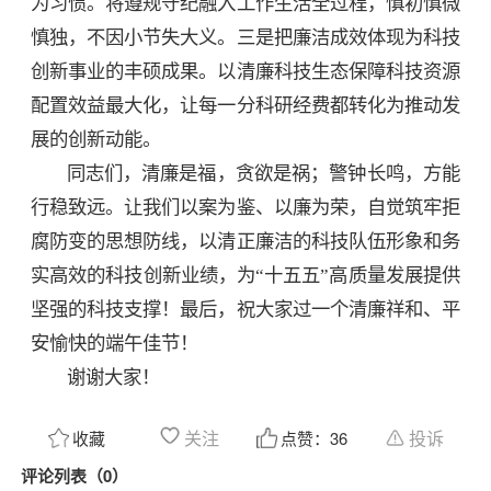
为习惯。将遵规守纪融入工作生活全过程，慎初慎微
慎独，不因小节失大义。三是把廉洁成效体现为科技
创新事业的丰硕成果。以清廉科技生态保障科技资源
配置效益最大化，让每一分科研经费都转化为推动发
展的创新动能。
同志们，清廉是福，贪欲是祸；警钟长鸣，方能
行稳致远。让我们以案为鉴、以廉为荣，自觉筑牢拒
腐防变的思想防线，以清正廉洁的科技队伍形象和务
实高效的科技创新业绩，为“十五五”高质量发展提供
坚强的科技支撑！最后，祝大家过一个清廉祥和、平
安愉快的端午佳节！
谢谢大家！
关注
投诉
收藏
点赞：
36
评论列表（0）