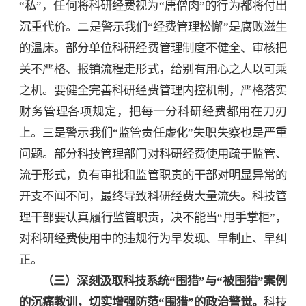
“私”，任何将科研经费视为“唐僧肉”的行为都将付出
沉重代价。二是警示我们“经费管理松懈”是腐败滋生
的温床。部分单位科研经费管理制度不健全、审核把
关不严格、报销流程走形式，给别有用心之人以可乘
之机。要健全完善科研经费管理内控机制，严格落实
财务管理各项规定，把每一分科研经费都用在刀刃
上。三是警示我们“监管责任虚化”失职失察也是严重
问题。部分科技管理部门对科研经费使用疏于监管、
流于形式，负有审批和监管职责的干部对明显异常的
开支不闻不问，最终导致科研经费大量流失。科技管
理干部要认真履行监管职责，决不能当“甩手掌柜”，
对科研经费使用中的违规行为早发现、早制止、早纠
正。
（三）深刻汲取科技系统“围猎”与“被围猎”案例
的沉痛教训，切实增强防范“围猎”的政治警觉。
科技