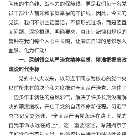
队伍的生命线、战斗力的保障线，更是我们每一名党
员干部个人前途和家庭幸福的守护线。因此，今天的
党课，我们不讲空话套话，不搞形式过场，而是要直
面问题、深挖根源、明确要求，真正让纪律和规矩的
警钟在我们每个人心中长鸣，让廉洁自律的意识融入
血脉、化为行动！
一、深刻领会从严治党精神实质，精准把握廉政
建设时代坐标
党的十八大以来，以习近平同志为核心的党中央
以前所未有的决心和力度推进全面从严治党，刹住了
一些多年未刹住的歪风邪气，解决了许多长期没有解
决的顽瘴痼疾，开启了党的自我革命新征程。习近平
总书记反复强调，“全面从严治党永远在路上，党的
自我革命永远在路上”。这一重要论述，深刻揭示了
我们党作为百年大党，始终保持先进性和纯洁性的根