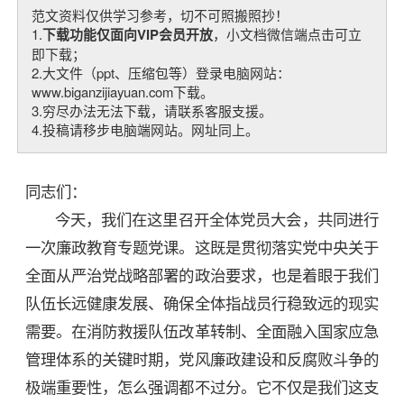
范文资料仅供学习参考，切不可照搬照抄！
1.
下载功能仅面向VIP会员开放
，小文档微信端点击可立
即下载；
2.大文件（ppt、压缩包等）登录电脑网站：
www.biganzijiayuan.com下载。
3.穷尽办法无法下载，请联系客服支援。
4.投稿请移步电脑端网站。网址同上。
同志们：
今天，我们在这里召开全体党员大会，共同进行
一次廉政教育专题党课。这既是贯彻落实党中央关于
全面从严治党战略部署的政治要求，也是着眼于我们
队伍长远健康发展、确保全体指战员行稳致远的现实
需要。在消防救援队伍改革转制、全面融入国家应急
管理体系的关键时期，党风廉政建设和反腐败斗争的
极端重要性，怎么强调都不过分。它不仅是我们这支