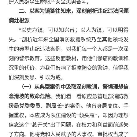
护人民群众生命财产安全英勇奋斗。
二、以案为镜鉴往知来，深刻剖析违纪违法问题
病灶根源
“以史为镜，可以知兴替；以人为镜，可以明得
失。”剖析近年来全国消防救援系统乃至其他领域发
生的典型违纪违法案例，对我们每一个人都是一次深
刻的警示教育。这些反面教材，用他们惨痛的教训和
沉重的代价，为我们敲响了拒腐防变的警钟，值得我
们深刻反思、引以为戒。
（一）从典型案例中汲取深刻教训，警惕理想信
念滑坡的致命危险。
我们看一看原应急管理部消防救
援局党委委员、副局长*的案例。他曾身居高位、手
握重权，本应成为队伍建设的“领头雁”，却因为理想
信念这个“总开关”出了问题，在权力和利益面前迷失
了方向。他将党和人民赋予的人事权、审批权当成了