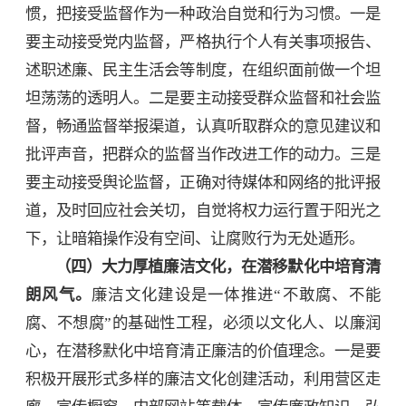
惯，把接受监督作为一种政治自觉和行为习惯。一是
要主动接受党内监督，严格执行个人有关事项报告、
述职述廉、民主生活会等制度，在组织面前做一个坦
坦荡荡的透明人。二是要主动接受群众监督和社会监
督，畅通监督举报渠道，认真听取群众的意见建议和
批评声音，把群众的监督当作改进工作的动力。三是
要主动接受舆论监督，正确对待媒体和网络的批评报
道，及时回应社会关切，自觉将权力运行置于阳光之
下，让暗箱操作没有空间、让腐败行为无处遁形。
（四）大力厚植廉洁文化，在潜移默化中培育清
朗风气。
廉洁文化建设是一体推进“不敢腐、不能
腐、不想腐”的基础性工程，必须以文化人、以廉润
心，在潜移默化中培育清正廉洁的价值理念。一是要
积极开展形式多样的廉洁文化创建活动，利用营区走