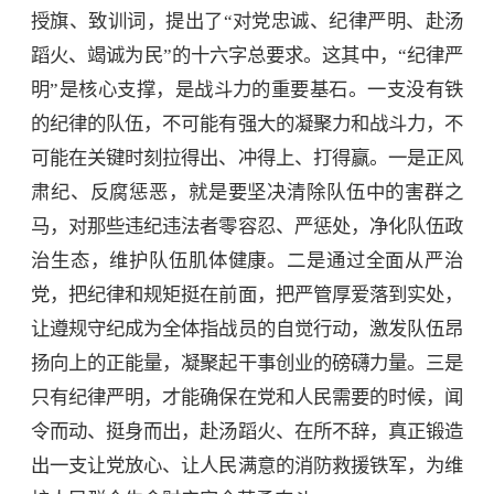
授旗、致训词，提出了“对党忠诚、纪律严明、赴汤
蹈火、竭诚为民”的十六字总要求。这其中，“纪律严
明”是核心支撑，是战斗力的重要基石。一支没有铁
的纪律的队伍，不可能有强大的凝聚力和战斗力，不
可能在关键时刻拉得出、冲得上、打得赢。一是正风
肃纪、反腐惩恶，就是要坚决清除队伍中的害群之
马，对那些违纪违法者零容忍、严惩处，净化队伍政
治生态，维护队伍肌体健康。二是通过全面从严治
党，把纪律和规矩挺在前面，把严管厚爱落到实处，
让遵规守纪成为全体指战员的自觉行动，激发队伍昂
扬向上的正能量，凝聚起干事创业的磅礴力量。三是
只有纪律严明，才能确保在党和人民需要的时候，闻
令而动、挺身而出，赴汤蹈火、在所不辞，真正锻造
出一支让党放心、让人民满意的消防救援铁军，为维