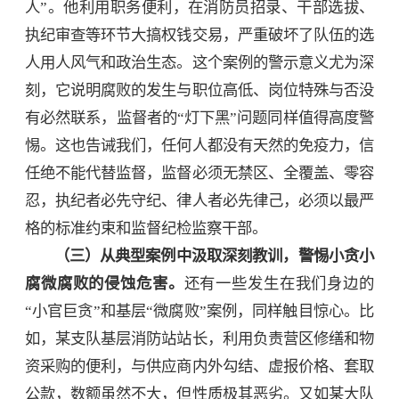
人”。他利用职务便利，在消防员招录、干部选拔、
执纪审查等环节大搞权钱交易，严重破坏了队伍的选
人用人风气和政治生态。这个案例的警示意义尤为深
刻，它说明腐败的发生与职位高低、岗位特殊与否没
有必然联系，监督者的“灯下黑”问题同样值得高度警
惕。这也告诫我们，任何人都没有天然的免疫力，信
任绝不能代替监督，监督必须无禁区、全覆盖、零容
忍，执纪者必先守纪、律人者必先律己，必须以最严
格的标准约束和监督纪检监察干部。
（三）从典型案例中汲取深刻教训，警惕小贪小
腐微腐败的侵蚀危害。
还有一些发生在我们身边的
“小官巨贪”和基层“微腐败”案例，同样触目惊心。比
如，某支队基层消防站站长，利用负责营区修缮和物
资采购的便利，与供应商内外勾结、虚报价格、套取
公款，数额虽然不大，但性质极其恶劣。又如某大队