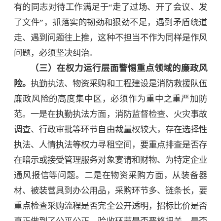
有的同志对待工作满足于“走了过场、开了会议、发
了文件”，抓落实的韧劲和狠劲不足，遇到矛盾绕道
走、遇到问题往上推，这种不担当不作为同样是作风
问题，必须坚决纠治。
（三）在权力运行层面警惕重点领域的廉政风
险。
执勤执法、物资采购和工程建设是消防救援队伍
廉政风险的高度集中区，必须作为重中之重严加防
范。一是在执勤执法方面，消防监督检查、火灾事故
调查、行政审批等环节自由裁量权较大，存在选择性
执法、人情执法等权力寻租空间，要重点排查是否存
在暗示或接受管理服务对象宴请和财物、为特定企业
通风报信等问题。二是在物资采购方面，从装备器
材、被装营具到办公用品，采购环节多、链条长，要
重点检查采购流程是否完全公开透明，招标比价是否