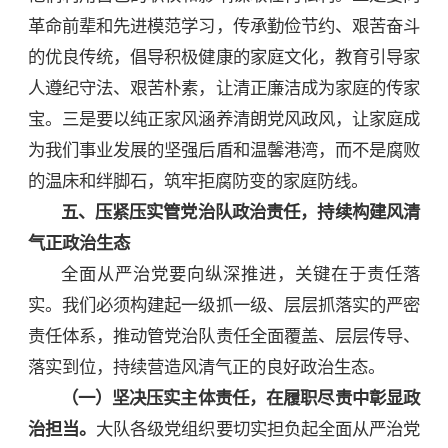
革命前辈和先进模范学习，传承勤俭节约、艰苦奋斗
的优良传统，倡导积极健康的家庭文化，教育引导家
人遵纪守法、艰苦朴素，让清正廉洁成为家庭的传家
宝。三是要以纯正家风涵养清朗党风政风，让家庭成
为我们事业发展的坚强后盾和温馨港湾，而不是腐败
的温床和绊脚石，筑牢拒腐防变的家庭防线。
五、压紧压实管党治队政治责任，持续构建风清
气正政治生态
全面从严治党要向纵深推进，关键在于责任落
实。我们必须构建起一级抓一级、层层抓落实的严密
责任体系，推动管党治队责任全面覆盖、层层传导、
落实到位，持续营造风清气正的良好政治生态。
（一）坚决压实主体责任，在履职尽责中彰显政
治担当。
大队各级党组织要切实担负起全面从严治党