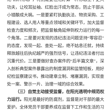
功夫，让咬耳扯袖、红脸出汗成为常态，防止干部从
小错酿成大祸。一是要紧盯执勤执法、物资采购、工
程建设、选人用人等重点领域和关键环节，加大监督
检查力度和频次，把监督触角延伸到权力运行的每一
个角落。二是要对发现的违纪违法问题坚持“零容忍”
的态度，发现一起、查处一起，绝不姑息迁就，持续
释放越往后执纪越严的强烈信号，让违纪违法者付出
沉重代价。三是要做好查办案件的“后半篇文章”，深
入剖析典型案件暴露出的制度漏洞和监管短板，用好
纪检监察建议书，推动建章立制、堵塞漏洞，实现查
处一案、警示一片、治理一域的综合效果。
（三）自觉主动接受监督，在阳光透明中规范权
力运行。
阳光是最好的防腐剂，监督是对干部的最大
爱护。全体党员干部要养成在监督下工作和生活的习