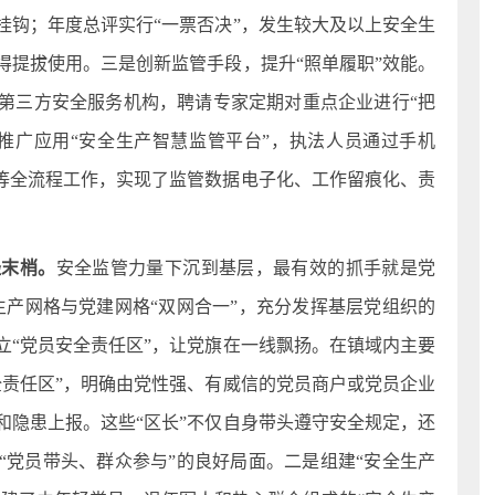
挂钩；年度总评实行“一票否决”，发生较大及以上安全生
得提拔使用。三是创新监管手段，提升“照单履职”效能。
第三方安全服务机构，聘请专家定期对重点企业进行“把
推广应用“安全生产智慧监管平台”，执法人员通过手机
查等全流程工作，实现了监管数据电子化、工作留痕化、责
经末梢。
安全监管力量下沉到基层，最有效的抓手就是党
生产网格与党建网格“双网合一”，充分发挥基层党组织的
立“党员安全责任区”，让党旗在一线飘扬。在镇域内主要
全责任区”，明确由党性强、有威信的党员商户或党员企业
和隐患上报。这些“区长”不仅自身带头遵守安全规定，还
“党员带头、群众参与”的良好局面。二是组建“安全生产