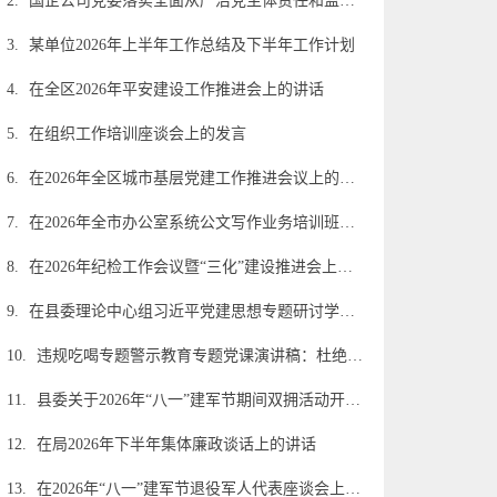
2.
国企公司党委落实全面从严治党主体责任和监督责任情况报告
3.
某单位2026年上半年工作总结及下半年工作计划
4.
在全区2026年平安建设工作推进会上的讲话
5.
在组织工作培训座谈会上的发言
6.
在2026年全区城市基层党建工作推进会议上的讲话
7.
在2026年全市办公室系统公文写作业务培训班上的讲授提纲
8.
在2026年纪检工作会议暨“三化”建设推进会上的讲话
9.
在县委理论中心组习近平党建思想专题研讨学习会上的发言材料汇编5篇
10.
违规吃喝专题警示教育专题党课演讲稿：杜绝“舌尖上的腐败”敲响清正廉洁警钟
11.
县委关于2026年“八一”建军节期间双拥活动开展情况的总结
12.
在局2026年下半年集体廉政谈话上的讲话
13.
在2026年“八一”建军节退役军人代表座谈会上的讲话