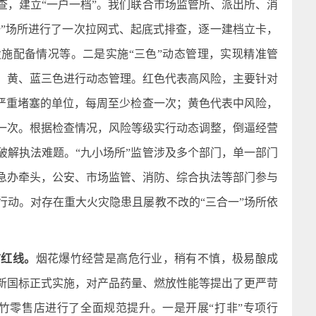
查，建立“一户一档”。我们联合市场监管所、派出所、消
一”场所进行了一次拉网式、起底式排查，逐一建档立卡，
施配备情况等。二是实施“三色”动态管理，实现精准管
、黄、蓝三色进行动态管理。红色代表高风险，主要针对
道严重堵塞的单位，每周至少检查一次；黄色代表中风险，
一次。根据检查情况，风险等级实行动态调整，倒逼经营
破解执法难题。“九小场所”监管涉及多个部门，单一部门
急办牵头，公安、市场监管、消防、综合执法等部门参与
行动。对存在重大火灾隐患且屡教不改的“三合一”场所依
防红线。
烟花爆竹经营是高危行业，稍有不慎，极易酿成
》新国标正式实施，对产品药量、燃放性能等提出了更严苛
竹零售店进行了全面规范提升。一是开展“打非”专项行