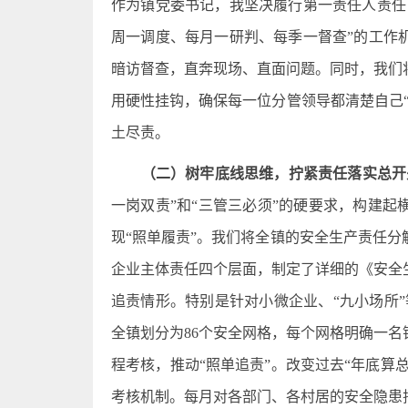
作为镇党委书记，我坚决履行第一责任人责任
周一调度、每月一研判、每季一督查”的工作
暗访督查，直奔现场、直面问题。同时，我们
用硬性挂钩，确保每一位分管领导都清楚自己
土尽责。
（二）树牢底线思维，拧紧责任落实总开
一岗双责”和“三管三必须”的硬要求，构建
现“照单履责”。我们将全镇的安全生产责任
企业主体责任四个层面，制定了详细的《安全
追责情形。特别是针对小微企业、“九小场所”
全镇划分为86个安全网格，每个网格明确一
程考核，推动“照单追责”。改变过去“年底算
考核机制。每月对各部门、各村居的安全隐患