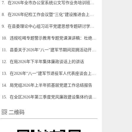
7.
在2026年全市办公室系统公文写作业务培训班上的讲授提纲
8.
在2026年纪检工作会议暨“三化”建设推进会上的讲话
9.
在县委理论中心组习近平党建思想专题研讨学习会上的发言材料汇编5篇
10.
违规吃喝专题警示教育专题党课演讲稿：杜绝“舌尖上的腐败”敲响清正廉洁警钟
11.
县委关于2026年“八一”建军节期间双拥活动开展情况的总结
12.
在局2026年下半年集体廉政谈话上的讲话
13.
在2026年“八一”建军节退役军人代表座谈会上的讲话
14.
局党组2026年上半年抓基层党建工作总结报告
15.
在全区2026年第三季度党风廉政建设集体约谈暨警示教育的讲话
二维码