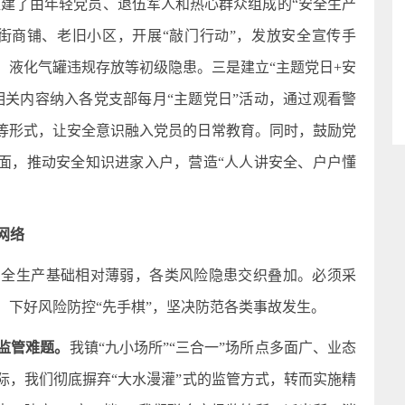
组建了由年轻党员、退伍军人和热心群众组成的“安全生产
沿街商铺、老旧小区，开展“敲门行动”，发放安全宣传手
、液化气罐违规存放等初级隐患。三是建立“主题党日+安
相关内容纳入各党支部每月“主题党日”活动，通过观看警
等形式，让安全意识融入党员的日常教育。同时，鼓励党
带面，推动安全知识进家入户，营造“人人讲安全、户户懂
网络
安全生产基础相对薄弱，各类风险隐患交织叠加。必须采
，下好风险防控“先手棋”，坚决防范各类事故发生。
”监管难题。
我镇“九小场所”“三合一”场所点多面广、业态
际，我们彻底摒弃“大水漫灌”式的监管方式，转而实施精