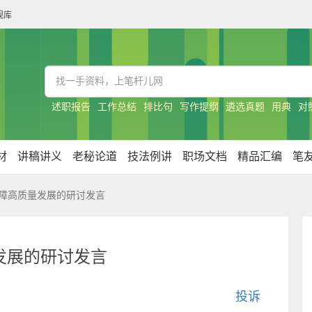
规库
述职报告
工作总结
排比句
写作提纲
遴选真题
用典
对
材
讲稿讲义
老秘论道
技法例讲
职场文档
精品汇编
笔
障高质量发展的研讨发言
发展的研讨发言
投诉