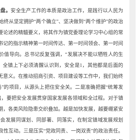
向盘。
安全生产工作的本质是政治工作，是践行以人民为
终从坚定拥护“两个确立”、坚决做到“两个维护”的政治
要论述的精髓要义，将其作为镇党委理论学习中心组的常
书记的指示精神第一时间传达、第一时间领会、第一时间
的价值导向。总书记反复强调，“发展决不能以牺牲人的生
。全镇上下必须清醒认识到，安全是1，其他都是后面的
毫无意义。在推动招商引资、项目建设等工作中，我们始终
马”的项目，从源头上把住安全关。二是准确把握“统筹发
提出，要把安全发展贯穿国家发展各领域和全过程。对于镇
期，各类风险隐患交织叠加。越是加快发展，越要绷紧安
社会发展同谋划、同部署、同落实，在制定镇域发展规划
良性互动。三是压实“党政同责、一岗双责”的政治责任。