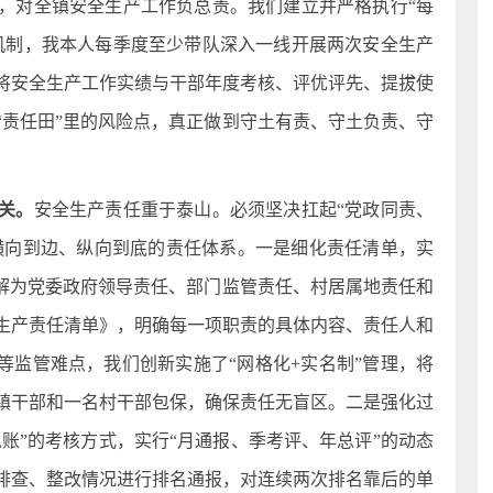
，对全镇安全生产工作负总责。我们建立并严格执行“每
机制，我本人每季度至少带队深入一线开展两次安全生产
将安全生产工作实绩与干部年度考核、评优评先、提拔使
“责任田”里的风险点，真正做到守土有责、守土负责、守
关。
安全生产责任重于泰山。必须坚决扛起“党政同责、
起横向到边、纵向到底的责任体系。一是细化责任清单，实
分解为党委政府领导责任、部门监管责任、村居属地责任和
生产责任清单》，明确每一项职责的具体内容、责任人和
等监管难点，我们创新实施了“网格化+实名制”管理，将
名镇干部和一名村干部包保，确保责任无盲区。二是强化过
总账”的考核方式，实行“月通报、季考评、年总评”的动态
排查、整改情况进行排名通报，对连续两次排名靠后的单