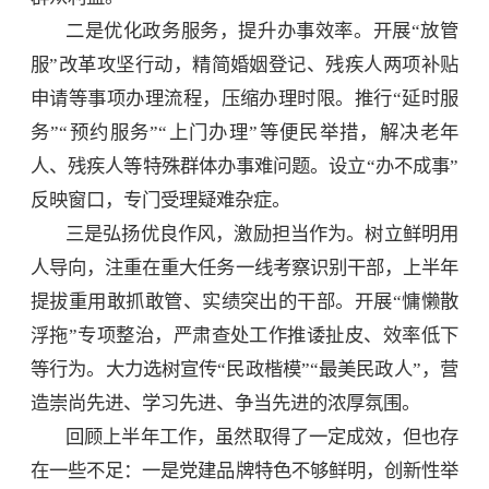
二是优化政务服务，提升办事效率。开展“放管
服”改革攻坚行动，精简婚姻登记、残疾人两项补贴
申请等事项办理流程，压缩办理时限。推行“延时服
务”“预约服务”“上门办理”等便民举措，解决老年
人、残疾人等特殊群体办事难问题。设立“办不成事”
反映窗口，专门受理疑难杂症。
三是弘扬优良作风，激励担当作为。树立鲜明用
人导向，注重在重大任务一线考察识别干部，上半年
提拔重用敢抓敢管、实绩突出的干部。开展“慵懒散
浮拖”专项整治，严肃查处工作推诿扯皮、效率低下
等行为。大力选树宣传“民政楷模”“最美民政人”，营
造崇尚先进、学习先进、争当先进的浓厚氛围。
回顾上半年工作，虽然取得了一定成效，但也存
在一些不足：一是党建品牌特色不够鲜明，创新性举