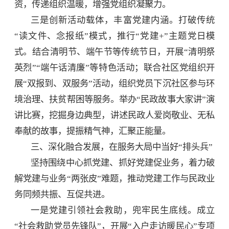
资，传递组织温暖，增强党组织凝聚力。
三是创新活动载体，丰富党建内涵。打破传统
“读文件、念报纸”模式，推行“党建+”主题党日模
式。结合清明节、端午节等传统节日，开展“清明祭
英烈”“端午话清廉”等特色活动；联合社区党组织开
展“双报到、双服务”活动，组织党员下沉社区参与环
境治理、扶贫帮困等服务。举办“民政故事大家讲”演
讲比赛，挖掘身边典型，讲述民政人爱岗敬业、无私
奉献的故事，提振精气神，汇聚正能量。
三、深化融合发展，在服务大局中当好“排头兵”
坚持围绕中心抓党建、抓好党建促业务，着力破
解党建与业务“两张皮”难题，推动党建工作与民政业
务同频共振、互促共进。
一是党建引领社会救助，兜牢民生底线。成立
“社会救助党员先锋队”，开展“入户走访暖民心”专项